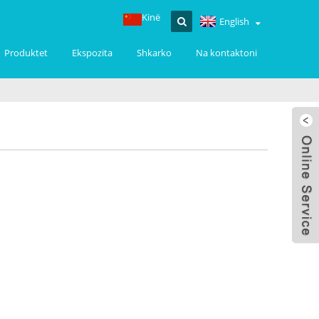
Kinë
English
Produktet
Ekspozita
Shkarko
Na kontaktoni