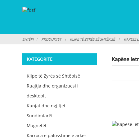
SHTËPI
PRODUKTET
KLIPE TË ZYRËS SË SHTËPISË
KAPESE 
Kapëse let
KATEGORITË
Klipe të Zyrës së Shtëpisë
Ruajtja dhe organizuesi i
desktopit
Kunjat dhe ngjitjet
Sundimtarët
Magnetët
Karroca e palosshme e arkës