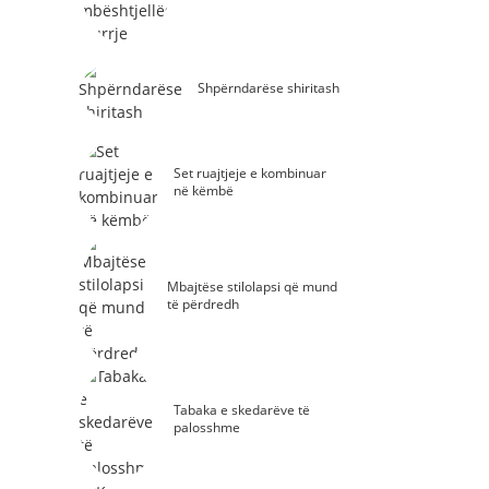
Shpërndarëse shiritash
Set ruajtjeje e kombinuar
në këmbë
Mbajtëse stilolapsi që mund
të përdredh
Tabaka e skedarëve të
palosshme