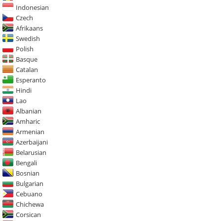
Indonesian
Czech
Afrikaans
Swedish
Polish
Basque
Catalan
Esperanto
Hindi
Lao
Albanian
Amharic
Armenian
Azerbaijani
Belarusian
Bengali
Bosnian
Bulgarian
Cebuano
Chichewa
Corsican