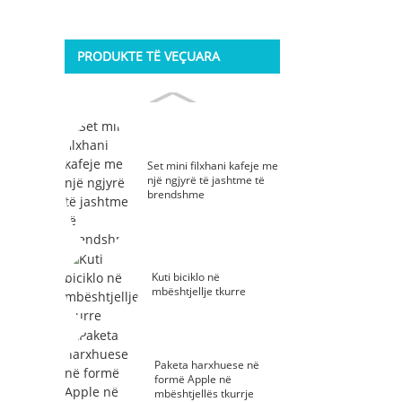
PRODUKTE TË VEÇUARA
Set mini filxhani kafeje me
një ngjyrë të jashtme të
brendshme
Kuti biciklo në
mbështjellje tkurre
Paketa harxhuese në
formë Apple në
mbështjellës tkurrje