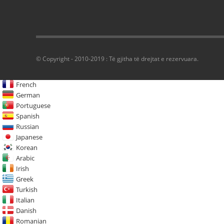
© Copyright - 2010-2019 : Të gjitha të drejtat e rezervuara.
French
German
Portuguese
Spanish
Russian
Japanese
Korean
Arabic
Irish
Greek
Turkish
Italian
Danish
Romanian