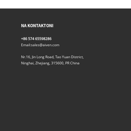
NA KONTAKTONI
+86 574 65598286
Email:
sales@aiven.com
Nr.16, Jin Long Road, Tao Yuan District,
Ninghai, Zhejiang, 315600, PR China