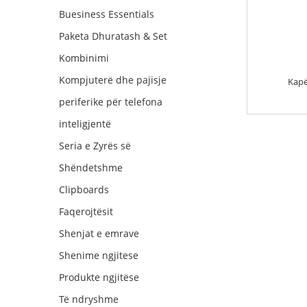
Buesiness Essentials
Paketa Dhuratash & Set
Kombinimi
Kompjuterë dhe pajisje
Kapë
periferike për telefona
inteligjentë
Seria e Zyrës së
Shëndetshme
Clipboards
Faqerojtësit
Shenjat e emrave
Shenime ngjitese
Produkte ngjitëse
Të ndryshme