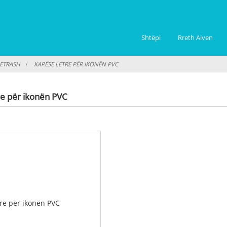
Shtëpi
Rreth Aiven
LETRASH
KAPËSE LETRE PËR IKONËN PVC
re për ikonën PVC