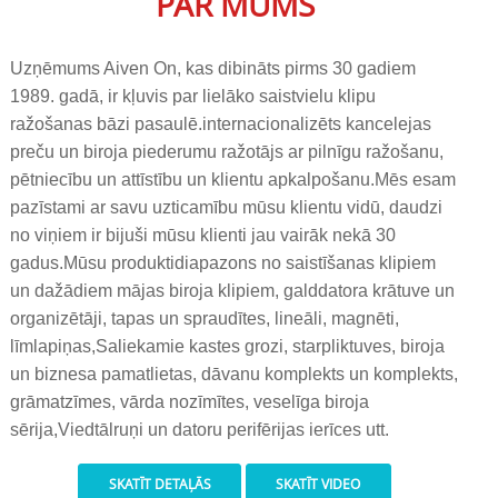
PAR MUMS
Uzņēmums Aiven On, kas dibināts pirms 30 gadiem
1989. gadā, ir kļuvis par lielāko saistvielu klipu
ražošanas bāzi pasaulē.
internacionalizēts kancelejas
preču un biroja piederumu ražotājs ar pilnīgu ražošanu,
pētniecību un attīstību un klientu apkalpošanu.
Mēs esam
pazīstami ar savu uzticamību mūsu klientu vidū, daudzi
no viņiem ir bijuši mūsu klienti jau vairāk nekā 30
gadus.Mūsu produkti
diapazons no saistīšanas klipiem
un dažādiem mājas biroja klipiem, galddatora krātuve un
organizētāji, tapas un spraudītes, lineāli, magnēti,
līmlapiņas,
Saliekamie kastes grozi, starpliktuves, biroja
un biznesa pamatlietas, dāvanu komplekts un komplekts,
grāmatzīmes, vārda nozīmītes, veselīga biroja
sērija,
Viedtālruņi un datoru perifērijas ierīces utt.
SKATĪT DETAĻĀS
SKATĪT VIDEO