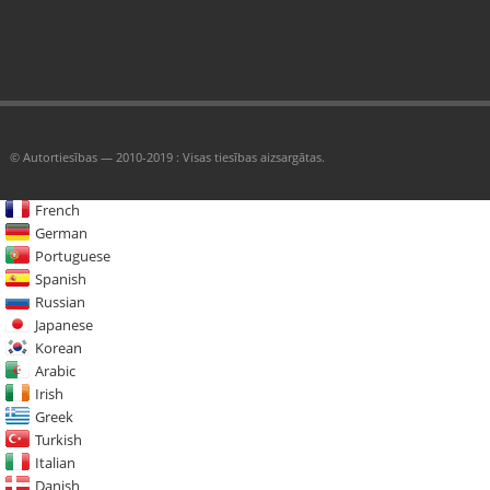
© Autortiesības — 2010-2019 : Visas tiesības aizsargātas.
French
German
Portuguese
Spanish
Russian
Japanese
Korean
Arabic
Irish
Greek
Turkish
Italian
Danish