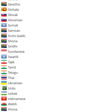
Sesotho
Sinhala
Slovak
Slovenian
Somali
Samoan
Scots Gaelic
Shona
Sindhi
Sundanese
Swahili
Tajik
Tamil
Telugu
Thai
Ukrainian
Urdu
Uzbek
Vietnamese
Welsh
Xhosa