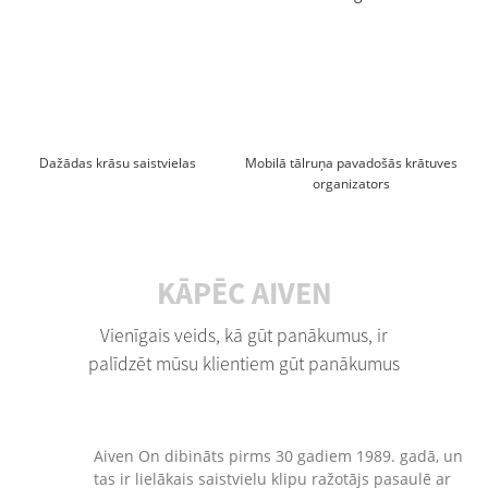
Dažādas krāsu saistvielas
Mobilā tālruņa pavadošās krātuves
organizators
KĀPĒC AIVEN
Vienīgais veids, kā gūt panākumus, ir
palīdzēt mūsu klientiem gūt panākumus
Aiven On dibināts pirms 30 gadiem 1989. gadā, un
tas ir lielākais saistvielu klipu ražotājs pasaulē ar