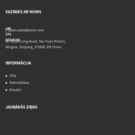
SAZINIES AR MUMS
+86
E-pasts:
sales@aiven.com
574
65598286
Nr.16, Jin Long Road, Tao Yuan District,
Ninghai, Zhejiang, 315600, PR China
INFORMĀCIJA
FAQ
Rekrutēšana
Emuārs
JAUNĀKĀS ZIŅAS