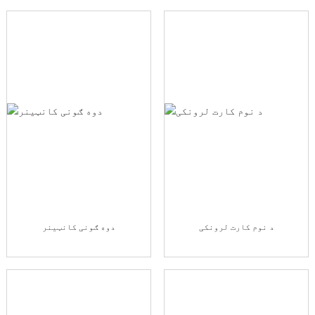
د نوم کارت لرونکی
دوه ګونی کانټینر