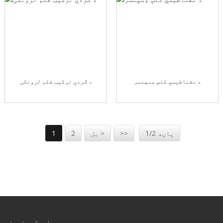
د مقناطیسي کلپ ډسپنسر
د ګردي ترکیب قلم لرونکی
پاڼه 1/2
>>
بل >
2
1
موږ سره اړیکه ونیسئ