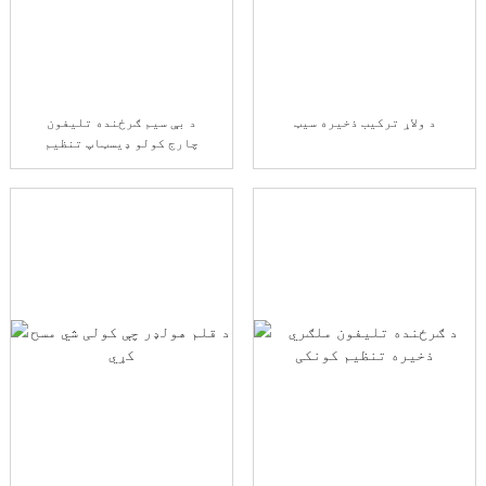
د ولاړ ترکیب ذخیره سیټ
د بې سیم ګرځنده تلیفون
چارج کولو ډیسټاپ تنظیم
کونکی