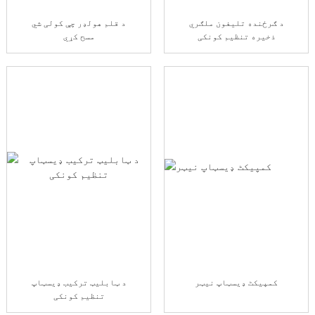
د ګرځنده تلیفون ملګري
د قلم هولډر چې کولی شي
ذخیره تنظیم کونکی
مسح کړي
کمپیکٹ ډیسټاپ نیټر
د ټابلیټ ترکیب ډیسټاپ
تنظیم کونکی