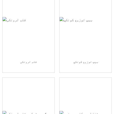
ټیپ توزیع کونکي
قلم لرونکی