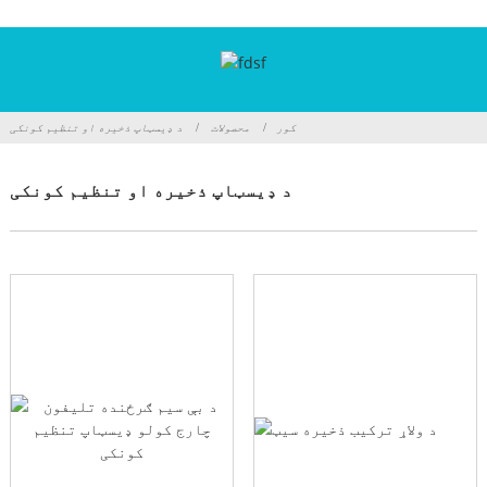
کور
محصولات
د ډیسټاپ ذخیره او تنظیم کونکی
د ډیسټاپ ذخیره او تنظیم کونکی