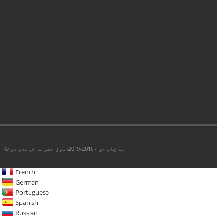
© د چاپ حق - 2010-2019: ټول حقونه خوندي دي.
French
German
Portuguese
Spanish
Russian