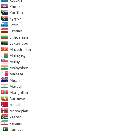
Kazakh
Khmer
Kurdish
Kyrgyz
Latin
Latvian
Lithuanian
Luxembou..
Macedonian
Malagasy
Malay
Malayalam
Maltese
Maori
Marathi
Mongolian
Burmese
Nepali
Norwegian
Pashto
Persian
Punjabi