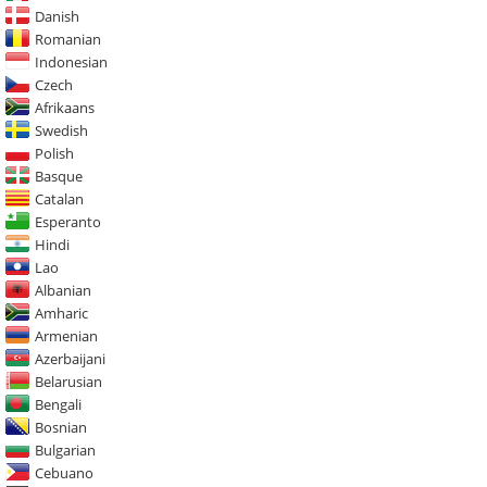
Danish
Romanian
Indonesian
Czech
Afrikaans
Swedish
Polish
Basque
Catalan
Esperanto
Hindi
Lao
Albanian
Amharic
Armenian
Azerbaijani
Belarusian
Bengali
Bosnian
Bulgarian
Cebuano