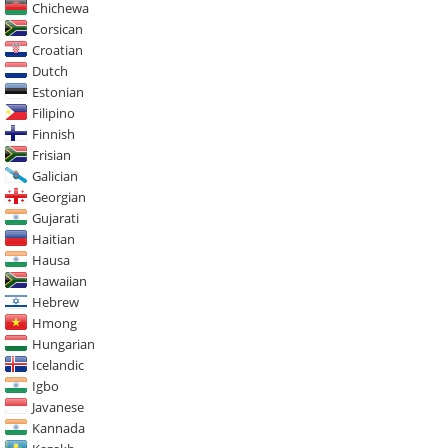
Chichewa
Corsican
Croatian
Dutch
Estonian
Filipino
Finnish
Frisian
Galician
Georgian
Gujarati
Haitian
Hausa
Hawaiian
Hebrew
Hmong
Hungarian
Icelandic
Igbo
Javanese
Kannada