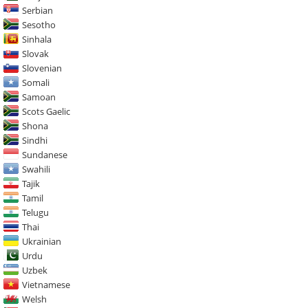
Serbian
Sesotho
Sinhala
Slovak
Slovenian
Somali
Samoan
Scots Gaelic
Shona
Sindhi
Sundanese
Swahili
Tajik
Tamil
Telugu
Thai
Ukrainian
Urdu
Uzbek
Vietnamese
Welsh