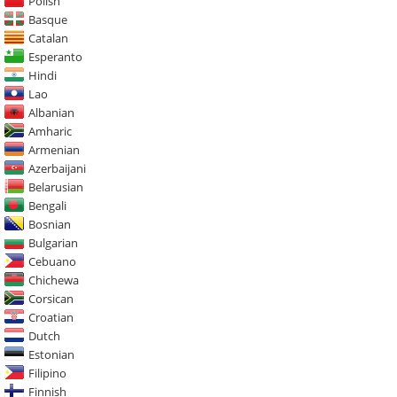
Polish
Basque
Catalan
Esperanto
Hindi
Lao
Albanian
Amharic
Armenian
Azerbaijani
Belarusian
Bengali
Bosnian
Bulgarian
Cebuano
Chichewa
Corsican
Croatian
Dutch
Estonian
Filipino
Finnish