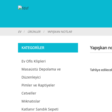
EV
ÜRÜNLER
YAPIŞKAN NOTLAR
Yapışkan no
KATEGORILER
Ev Ofis Klipleri
Masaüstü Depolama ve
Tahliye edilece
Düzenleyici
Pimler ve Raptiyeler
Cetveller
Mıknatıslar
Katlanır Sandık Sepeti