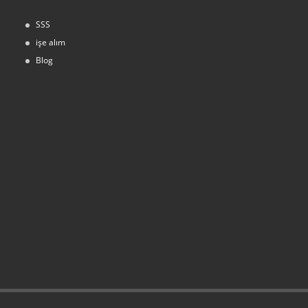
SSS
işe alım
Blog