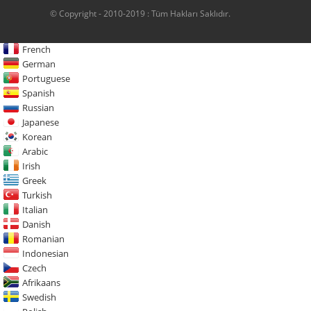
© Copyright - 2010-2019 : Tüm Hakları Saklıdır.
French
German
Portuguese
Spanish
Russian
Japanese
Korean
Arabic
Irish
Greek
Turkish
Italian
Danish
Romanian
Indonesian
Czech
Afrikaans
Swedish