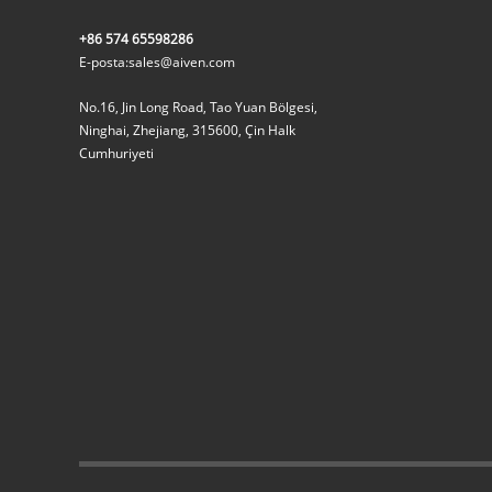
+86 574 65598286
E-posta:
sales@aiven.com
No.16, Jin Long Road, Tao Yuan Bölgesi,
Ninghai, Zhejiang, 315600, Çin Halk
Cumhuriyeti