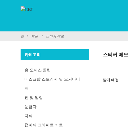
집
제품
스티커 메모
스티커 메
카테고리
홈 오피스 클립
데스크탑 스토리지 및 오거나이
발매 예정
저
핀 및 압정
눈금자
자석
접이식 크레이트 카트