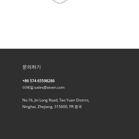
문의하기
+86 574 65598286
이메일:
sales@aiven.com
No.16, Jin Long Road, Tao Yuan District,
Ninghai, Zhejiang, 315600, PR 중국