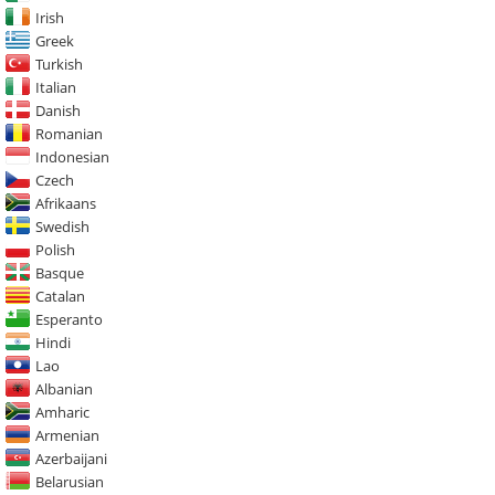
Irish
Greek
Turkish
Italian
Danish
Romanian
Indonesian
Czech
Afrikaans
Swedish
Polish
Basque
Catalan
Esperanto
Hindi
Lao
Albanian
Amharic
Armenian
Azerbaijani
Belarusian