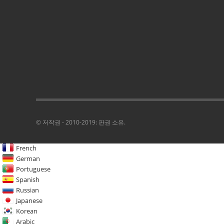
© 저작권 - 2010-2019: 판권 소유.
French
German
Portuguese
Spanish
Russian
Japanese
Korean
Arabic