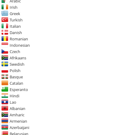
Arabic
Irish
Greek
Turkish
Italian
Danish
Romanian
Indonesian
Czech
Afrikaans
Swedish
Polish
Basque
Catalan
Esperanto
Hindi
Lao
Albanian
Amharic
Armenian
Azerbaijani
Belarusian