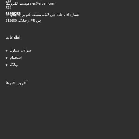
+86
sales@aiven.com
پست الکترونیک:
574
65598286
شماره 16، جاده جین لانگ، منطقه تائو یوان، نینگهای،
ژجیانگ، 315600، PR چین
اطلاعات
سوالات متداول
استخدام
وبلاگ
آخرین خبرها