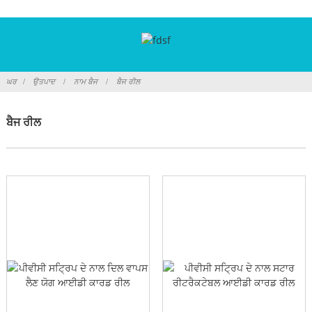
ਘਰ
ਉਤਪਾਦ
ਨਾਮ ਬੈਜ
ਬੈਜ ਰੀਲ
ਬੈਜ ਰੀਲ