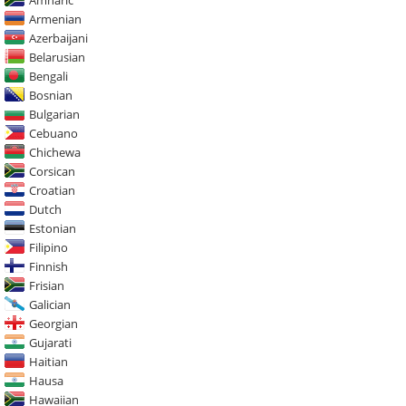
Amharic
Armenian
Azerbaijani
Belarusian
Bengali
Bosnian
Bulgarian
Cebuano
Chichewa
Corsican
Croatian
Dutch
Estonian
Filipino
Finnish
Frisian
Galician
Georgian
Gujarati
Haitian
Hausa
Hawaiian