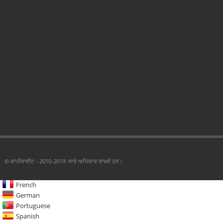
© ਕਾਪੀਰਾਈਟ - 2010-2019: ਸਾਰੇ ਅਧਿਕਾਰ ਰਾਖਵੇਂ ਹਨ।
French
German
Portuguese
Spanish