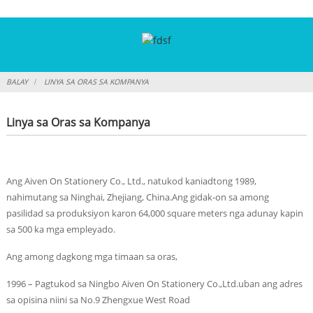
BALAY
LINYA SA ORAS SA KOMPANYA
Linya sa Oras sa Kompanya
Ang Aiven On Stationery Co., Ltd., natukod kaniadtong 1989,
nahimutang sa Ninghai, Zhejiang, China.Ang gidak-on sa among
pasilidad sa produksiyon karon 64,000 square meters nga adunay kapin
sa 500 ka mga empleyado.
Ang among dagkong mga timaan sa oras,
1996 – Pagtukod sa Ningbo Aiven On Stationery Co.,Ltd.uban ang adres
sa opisina niini sa No.9 Zhengxue West Road