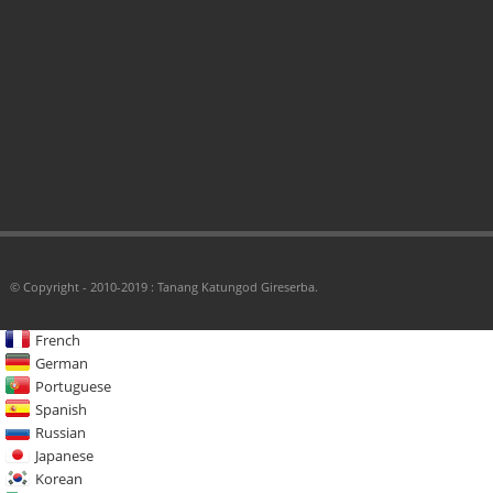
© Copyright - 2010-2019 : Tanang Katungod Gireserba.
French
German
Portuguese
Spanish
Russian
Japanese
Korean