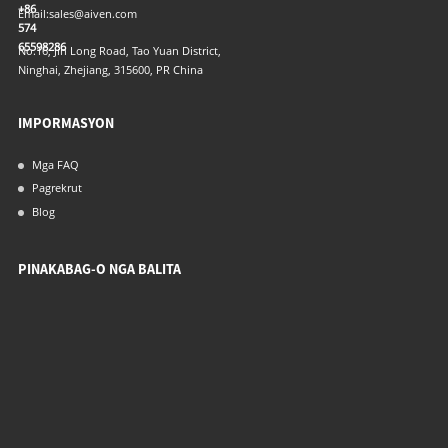
+86
Email:
sales@aiven.com
574
65598286
No.16, Jin Long Road, Tao Yuan District,
Ninghai, Zhejiang, 315600, PR China
IMPORMASYON
Mga FAQ
Pagrekrut
Blog
PINAKABAG-O NGA BALITA