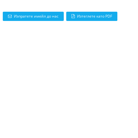
Изпратете имейл до нас
Изтеглете като PDF