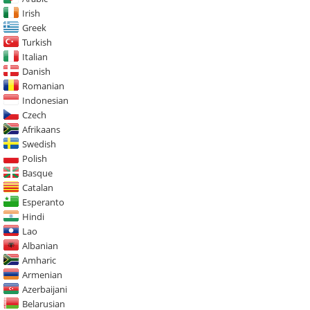
Irish
Greek
Turkish
Italian
Danish
Romanian
Indonesian
Czech
Afrikaans
Swedish
Polish
Basque
Catalan
Esperanto
Hindi
Lao
Albanian
Amharic
Armenian
Azerbaijani
Belarusian