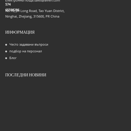
Електронна поща:
sales@aiven.com
574
65598286
No.16, Jin Long Road, Tao Yuan District,
Ninghai, Zhejiang, 315600, PR China
ИНФОРМАЦИЯ
Често задавани въпроси
подбор на персонал
Блог
ПОСЛЕДНИ НОВИНИ