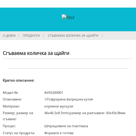
У ДОМА
ПРОДУКТИ
СГЪВАЕМА КОЛИЧКА ЗА ЩАЙГИ
Сгъваема количка за щайги
Кратко описание:
Модел №:
AV65200901
Опаковане:
1/Гофрирана вътрешна кутия
Материал:
коремни мускули
Размер; размер на
46x46.5x8.5mm;размер на разгъване: 43х43х38мм
сгъване:
Процес:
Шприцоване на пластмаса
Статус на продукта:
Формата е готова