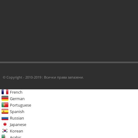
© Copyright - 2010-2019 : Всички права запазени.
French
German
Portuguese
Spanish
Russian
Japanese
Korean
Arabic