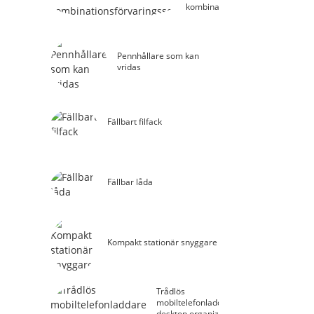
kombinationsförvaringsset
Pennhållare som kan
vridas
Fällbart filfack
Fällbar låda
Kompakt stationär snyggare
Trådlös
mobiltelefonladdare
desktop organizer