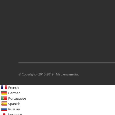
© Copyright - 2010-2019 : Med ensamrätt.
French
German
Portuguese
Spanish
Russian
Japanese