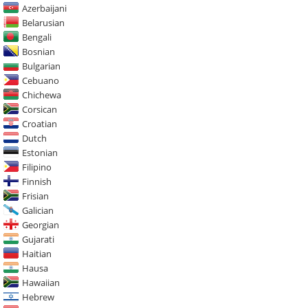
Azerbaijani
Belarusian
Bengali
Bosnian
Bulgarian
Cebuano
Chichewa
Corsican
Croatian
Dutch
Estonian
Filipino
Finnish
Frisian
Galician
Georgian
Gujarati
Haitian
Hausa
Hawaiian
Hebrew