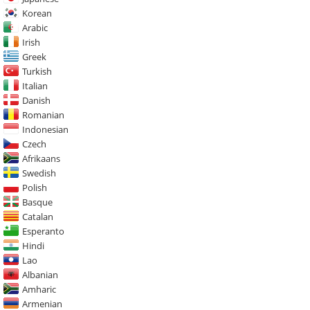
Korean
Arabic
Irish
Greek
Turkish
Italian
Danish
Romanian
Indonesian
Czech
Afrikaans
Swedish
Polish
Basque
Catalan
Esperanto
Hindi
Lao
Albanian
Amharic
Armenian