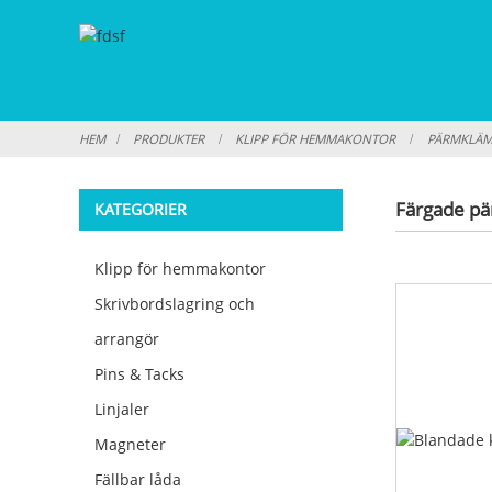
HEM
PRODUKTER
KLIPP FÖR HEMMAKONTOR
PÄRMKLÄ
Färgade p
KATEGORIER
Klipp för hemmakontor
Skrivbordslagring och
arrangör
Pins & Tacks
Linjaler
Magneter
Fällbar låda