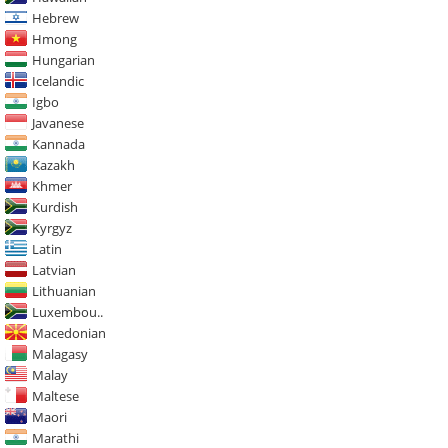
Hebrew
Hmong
Hungarian
Icelandic
Igbo
Javanese
Kannada
Kazakh
Khmer
Kurdish
Kyrgyz
Latin
Latvian
Lithuanian
Luxembou..
Macedonian
Malagasy
Malay
Maltese
Maori
Marathi