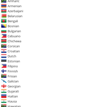
Amharic
Armenian
Azerbaijani
Belarusian
Bengali
Bosnian
Bulgarian
Cebuano
Chichewa
Corsican
Croatian
Dutch
Estonian
Filipino
Finnish
Frisian
Galician
Georgian
Gujarati
Haitian
Hausa
Hawaiian