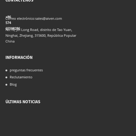
CONTÁCTENOS
+86
Correo electrónico:
sales@aiven.com
574
65598286
No.16, Jin Long Road, distrito de Tao Yuan,
Ninghai, Zhejiang, 315600, República Popular
China
INFORMACIÓN
preguntas frecuentes
Reclutamiento
Blog
ÚLTIMAS NOTICIAS