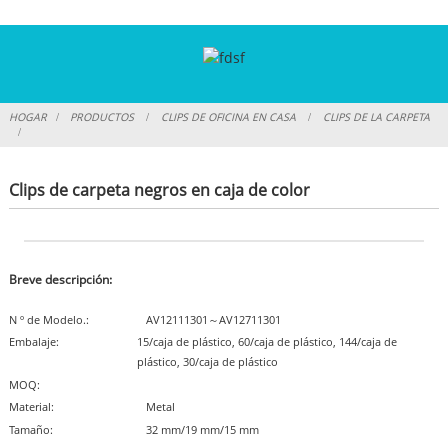
HOGAR
PRODUCTOS
CLIPS DE OFICINA EN CASA
CLIPS DE LA CARPETA
Clips de carpeta negros en caja de color
Breve descripción:
N º de Modelo.:
AV12111301～AV12711301
Embalaje:
15/caja de plástico, 60/caja de plástico, 144/caja de
plástico, 30/caja de plástico
MOQ:
Material:
Metal
Tamaño:
32 mm/19 mm/15 mm